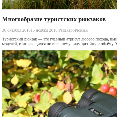
Многообразие туристских рюкзаков
30 октября 2016
15 ноября 2016
Редактор
Рюкзак
Туристский рюкзак — это главный атрибут любого похода, име
моделей, отличающихся по внешнему виду, дизайну и объёму. У