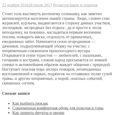
21 ноября 2016
28 июля 2017
Редактор
Закон и порядок
Стоит толь выглянуть весеннему солнышку, как заметно
активизируется население нашей страны. Люди, словно стаи
журавлей, курлыча, выдвигаются в сторону дачных участков,
лесопарков, загородных баз отдыха , да и просто в лесок
неподалеку, на пикники, насладиться первым весенним
теплом, пожарить мяска, отдохнуть от привычных,
ежедневных забот. Начинается сезон огородников —
дачников, подразумевающий уборку на участке, с
непременным сожжением прошлогоднего мусора.
Открывается сезон туристов — любителей, с палатками,
гитарами и кострами, словом народ просыпается от зимней
спячки и активнейшим образом жаждет общения с природой.
Наступает опасная пора лесных пожаров, неожиданных
воспламенений в парках, поджогов на оттаявших полях сухой
травы, и других неприятных, а порой, опасных событий,
связанных согнем.
Свежие записи
Как выбрать рюкзак
Современная комфортная обувь для походов в горы
Как хранить фрукты и овощи