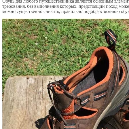
Обувь для любого путешественника является основным элементо
требования, без выполнения которых, предстоящий поход може
можно существенно снизить, правильно подобрав зимнюю обув