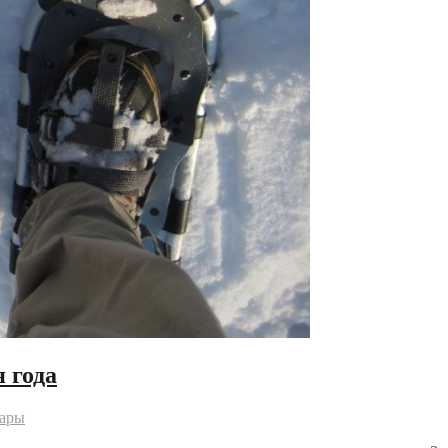
 года
уары