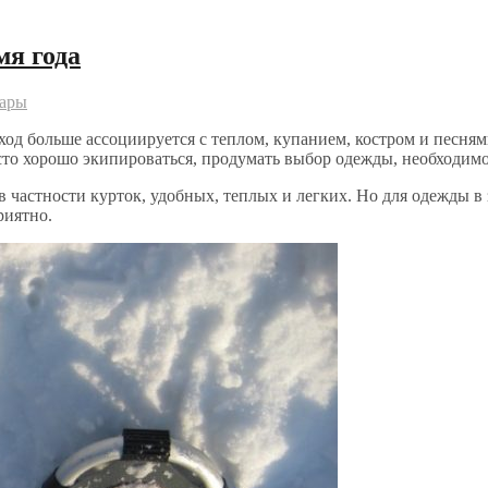
мя года
уары
оход больше ассоциируется с теплом, купанием, костром и песня
сто хорошо экипироваться, продумать выбор одежды, необходимог
частности курток, удобных, теплых и легких. Но для одежды в 
риятно.